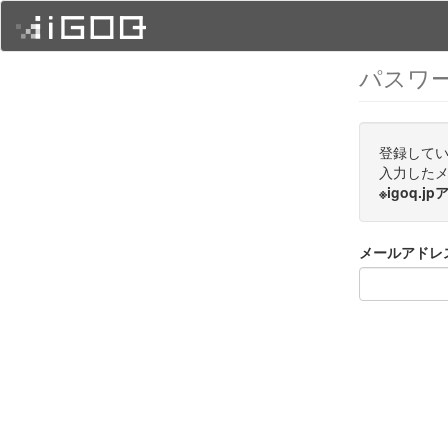
パスワ
登録して
入力した
※igoq
メールアドレ